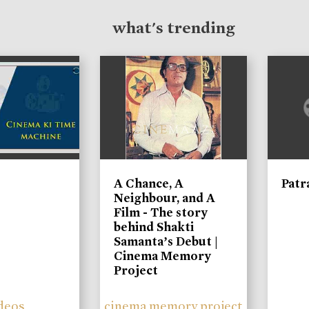
what's trending
A Chance, A
Patr
Neighbour, and A
Film - The story
behind Shakti
Samanta’s Debut |
Cinema Memory
Project
deos
cinema memory project