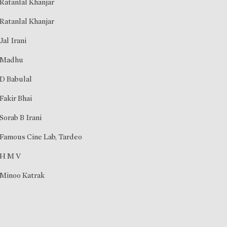
Ratanlal Khanjar
Ratanlal Khanjar
Jal Irani
Madhu
D Babulal
Fakir Bhai
Sorab B Irani
Famous Cine Lab, Tardeo
H M V
Minoo Katrak