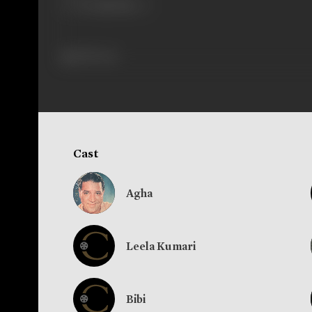
289 views
Cast
Agha
Leela Kumari
Bibi