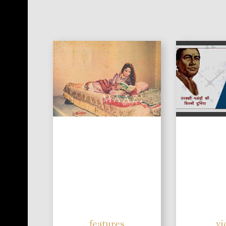
features
vi