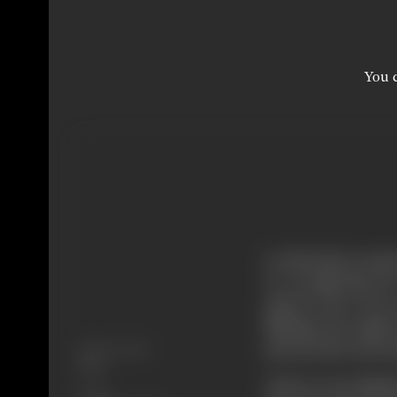
You c
दो अभिन्य मित्र थे प्
था। दो महिळा मित्र थी
दुसरी थी "माया" जो उन
बिहारीळाळ द्वारा अपहरीत
Release Date
इतना ही जानता था कि उसक
1952
प्रकाश का चचा बिहारीळा
Genre