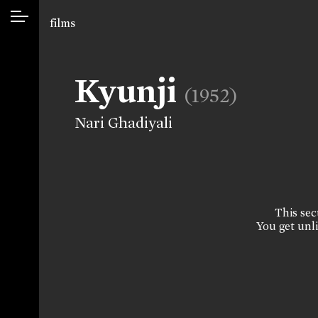
films
Kyunji
(1952)
Nari Ghadiyali
This sect
You get unli