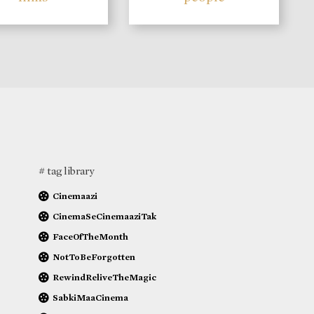
# tag library
Cinemaazi
CinemaSeCinemaaziTak
FaceOfTheMonth
NotToBeForgotten
RewindReliveTheMagic
SabkiMaaCinema