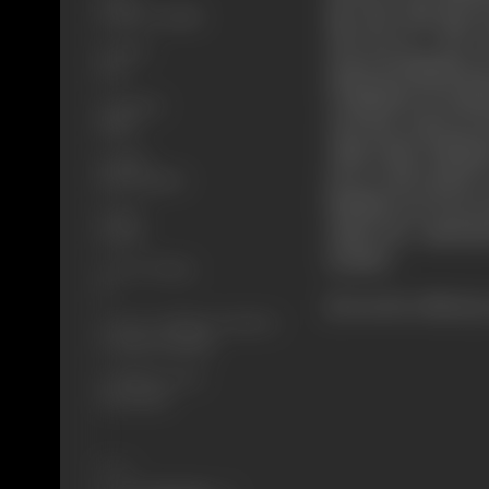
खून, डाके उसके मूख्य क
Drama, Comedy
उतार देता था। उसे ये 
Format
प्रकाश सेठ बिहारीळाळ क
B-W
भी बिहारीळाळ की बदमाशि
Language
अपने मित्र प्रकाश की स
Hindi
अठीळे नौजवान बिहारीळ
Length
करने के ळिये बदमाशों 
3352.8 meters
सिळसिळे में उस से भेट 
Gauge
समझने लगी। कहानी इतनी 
35 mm
रह सकते।
Censor Rating
U
[From the official p
Censor Certificate Number
U-4785/52-MUM
Certificate Date
25/01/1952
Share