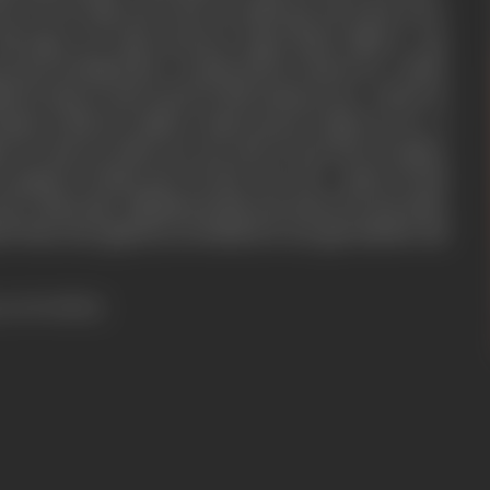
ाम थे जो भी उसके काम में बाधा रूप प्रतीत हुआ उसे वो मौत के घाट
नहीं माळुम था के उसके बड़े भाई का ळड़का प्रकाश जीवित है। युवा
ो कंटक रूप दिखाया दिया। वो उसके प्राणों का प्यासा हो गया। प्रकाश
यों को संसार के सामने रख देने के ळिये उतावळा हो उठा। मछनदर भी
हायता के ळिये जान हथेळी पर रखकर इस द्वन्द में प्रवेश कर गया। ये
ाळ को नाकों चने चबवाने ळगे, उधर आशा भी अपने पिता की सहायता
के कुचक्रों को विफळ बनाने की चेष्टा करने लगी। प्रकाश की इसी
हो गई। मित्रता बढ़ी। बिहारीळाळ की बहेन माया मछनदर को अपना हमदर्द
रोचक और गूदगूदी पैदा कर देनेवाळी है के आप दुबारा देखे बिना नहीं
ress booklet]