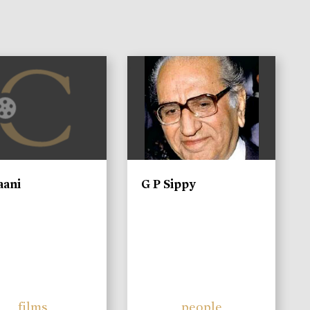
)
aani
G P Sippy
films
people